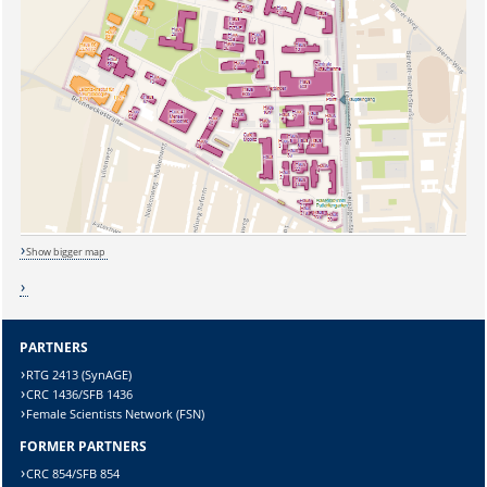
Sicherheitsabfrage:
Lösung:
Show bigger map
PARTNERS
RTG 2413 (SynAGE)
CRC 1436/SFB 1436
Female Scientists Network (FSN)
FORMER PARTNERS
CRC 854/SFB 854