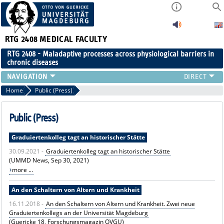
RTG 2408
MEDICAL FACULTY
RTG 2408 - Maladaptive processes across physiological barriers in
chronic diseases
PEOPLE
Home
Public (Press)
RESEARCH
PUBLICATIONS
Public (Press)
EVENTS
Graduiertenkolleg tagt an historischer Stätte
PUBLIC (PRESS)
30.09.2021 -
Graduiertenkolleg tagt an historischer Stätte
(UMMD News, Sep 30, 2021)
more ...
An den Schaltern von Altern und Krankheit
16.11.2018 -
An den Schaltern von Altern und Krankheit. Zwei neue
Graduiertenkollegs an der Universität Magdeburg
(Guericke 18, Forschungsmagazin OVGU)