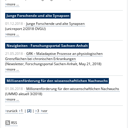
more ...
Junge Forschende und alte Synapsen
01.12.2018 -
Junge Forschende und alte Synapsen
(uni:report 2/2018 OVGU)
more ...
Neuigkeiten - Forschungsportal Sachsen-Anhalt
21.05.2018 -
GRK – Maladaptive Prozesse an physiologischen
Grenzflächen bei chronischen Erkrankungen
(Newsletter, Forschungsportal Sachen-Anhalt, May 21, 2018)
more ...
Millionenförderung für den wissenschaftlichen Nachwuchs
01.06.2018 -
Millionenförderung für den wissenschaftlichen Nachwuchs
(UMMD aktuell 3/2018)
more ...
zurück
1
|
[2]
|
3
vor
RSS