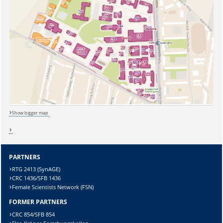
Sicherheitsabfrage:
Lösung:
Show bigger map
PARTNERS
RTG 2413 (SynAGE)
CRC 1436/SFB 1436
Female Scientists Network (FSN)
FORMER PARTNERS
CRC 854/SFB 854