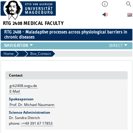
RTG 2408
MEDICAL FACULTY
RTG 2408 - Maladaptive processes across physiological barriers in
chronic diseases
PEOPLE
Home
Marginalboxen
Box_Contact
RESEARCH
PUBLICATIONS
Contact
EVENTS
PUBLIC (PRESS)
grk2408.ovgu.de
E-Mail
Spokesperson
Prof. Dr. Michael Naumann
Science Administration
Dr. Sandra Dittrich
phone:
+49 391 67 17853