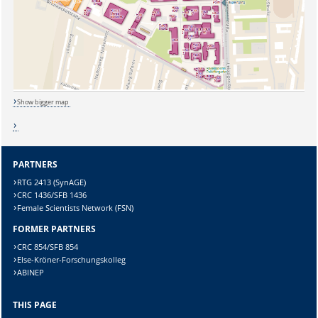
Lösung:
Show bigger map
PARTNERS
RTG 2413 (SynAGE)
CRC 1436/SFB 1436
Female Scientists Network (FSN)
FORMER PARTNERS
CRC 854/SFB 854
Else-Kröner-Forschungskolleg
ABINEP
THIS PAGE