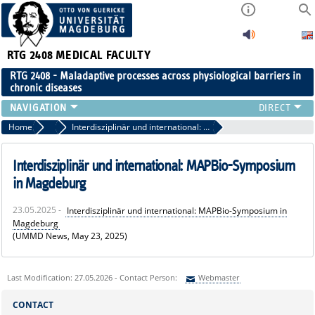
RTG 2408
MEDICAL FACULTY
RTG 2408 - Maladaptive processes across physiological barriers in
chronic diseases
PEOPLE
Home
Public (Press)
Interdisziplinär und international: MAPBio-Symposium in Magdeburg
RESEARCH
PUBLICATIONS
Interdisziplinär und international: MAPBio-Symposium
EVENTS
in Magdeburg
PUBLIC (PRESS)
23.05.2025 -
Interdisziplinär und international: MAPBio-Symposium in
Magdeburg
(UMMD News, May 23, 2025)
Last Modification: 27.05.2026 - Contact Person:
Webmaster
Sie können eine Nachricht versenden an:
Webmaster
CONTACT