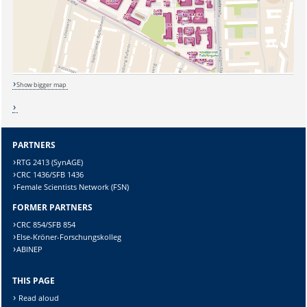
Lösung:
Show bigger map
PARTNERS
RTG 2413 (SynAGE)
CRC 1436/SFB 1436
Female Scientists Network (FSN)
FORMER PARTNERS
CRC 854/SFB 854
Else-Kröner-Forschungskolleg
ABINEP
THIS PAGE
Read aloud