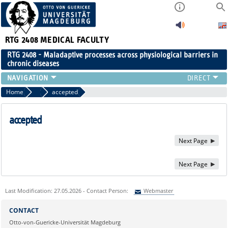
RTG 2408
MEDICAL FACULTY
RTG 2408 - Maladaptive processes across physiological barriers in
chronic diseases
PEOPLE
Home
Publications
accepted
RESEARCH
PUBLICATIONS
accepted
EVENTS
Next Page
PUBLIC (PRESS)
Next Page
Last Modification: 27.05.2026 - Contact Person:
Webmaster
Sie können eine Nachricht versenden an:
Webmaster
CONTACT
Ihre E-Mailadresse:
Otto-von-Guericke-Universität Magdeburg