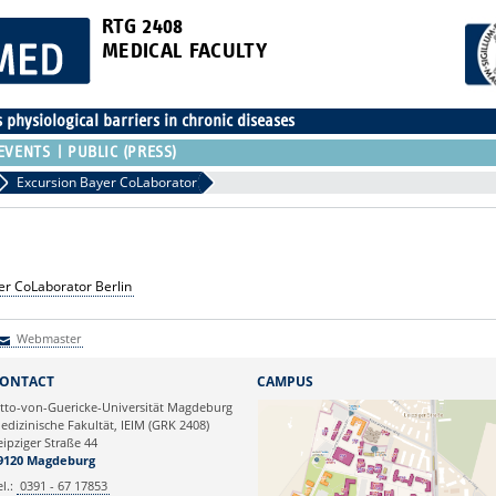
RTG 2408
MEDICAL FACULTY
physiological barriers in chronic diseases
EVENTS
PUBLIC (PRESS)
Excursion Bayer CoLaborator
er CoLaborator Berlin
Webmaster
Webmaster
ONTACT
CAMPUS
tto-von-Guericke-Universität Magdeburg
edizinische Fakultät, IEIM (GRK 2408)
eipziger Straße 44
9120 Magdeburg
el.:
0391 - 67 17853