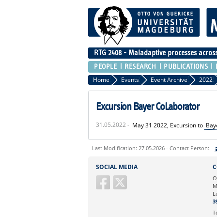
RTG 2408 - Maladaptive processes across 
PEOPLE
RESEARCH
PUBLICATIONS
Home
Events
Event Archive
2022
Excursion Bayer CoLaborator
31.05.2022 -
May 31 2022, Excursion to
Bay
Last Modification: 27.05.2026 - Contact Person:
Sie können eine Nachricht versenden an:
SOCIAL MEDIA
C
Ihre E-Mailadresse:
O
M
L
Ihr Anliegen:
3
T