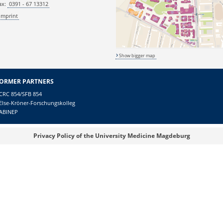
ax:
0391 - 67 13312
Imprint
Show bigger map
ORMER PARTNERS
CRC 854/SFB 854
Else-Kröner-Forschungskolleg
ABINEP
Privacy Policy of the University Medicine Magdeburg