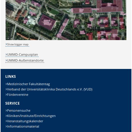
Sicherheitsabfrage:
Lösung:
Show bigger map
UMMD-Campusplan
UMMD-Außenstandorte
LINKS
Medizinischer Fakultätentag
Verband der Universitätsklinika Deutschlands e.V. (VUD)
Fördervereine
SERVICE
Personensuche
Kliniken/Institute/Einrichtungen
Veranstaltungskalender
Informationsmaterial