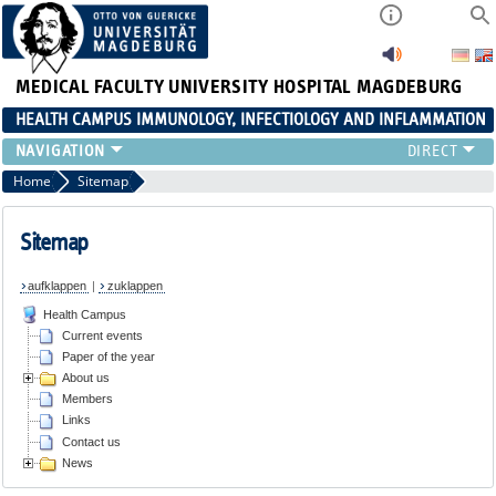
MEDICAL FACULTY
UNIVERSITY HOSPITAL MAGDEBURG
HEALTH CAMPUS IMMUNOLOGY, INFECTIOLOGY AND INFLAMMATION
CURRENT EVENTS
Home
Sitemap
PAPER OF THE YEAR
ABOUT US
Sitemap
MEMBERS
aufklappen
|
zuklappen
LINKS
Health Campus
CONTACT US
Current events
NEWS
Paper of the year
About us
Members
Links
Contact us
News