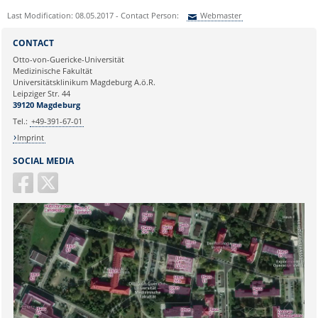
Last Modification: 08.05.2017 - Contact Person:
Webmaster
Sie können eine Nachricht versenden an:
Webmaster
CONTACT
Ihre E-Mailadresse:
Otto-von-Guericke-Universität
Medizinische Fakultät
Universitätsklinikum Magdeburg A.ö.R.
Ihr Anliegen:
Leipziger Str. 44
39120 Magdeburg
Tel.:
+49-391-67-01
Imprint
SOCIAL MEDIA