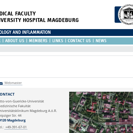
DICAL FACULTY
IVERSITY HOSPITAL MAGDEBURG
IOLOGY AND INFLAMMATION
R
ABOUT US
MEMBERS
LINKS
CONTACT US
NEWS
Webmaster
Webmaster
ONTACT
tto-von-Guericke-Universität
edizinische Fakultät
niversitätsklinikum Magdeburg A.ö.R.
eipziger Str. 44
9120 Magdeburg
el.:
+49-391-67-01