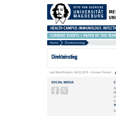
ME
UN
HEALTH CAMPUS IMMUNOLOGY, INFECT
CURRENT EVENTS
PAPER OF THE YEA
Home
Direkteinstieg
Direkteinstieg
Last Modification: 04.02.2019 - Contact Person:
Sie können eine Nachricht versenden an:
SOCIAL MEDIA
C
Ihre E-Mailadresse:
O
M
U
Ihr Anliegen:
L
3
T