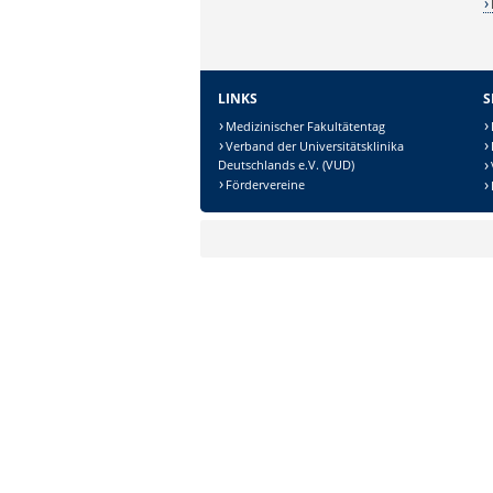
LINKS
S
Medizinischer Fakultätentag
Verband der Universitätsklinika
Deutschlands e.V. (VUD)
Sicherheitsabfrage:
Fördervereine
Lösung: