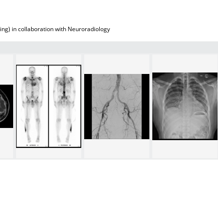
g) in collaboration with Neuroradiology