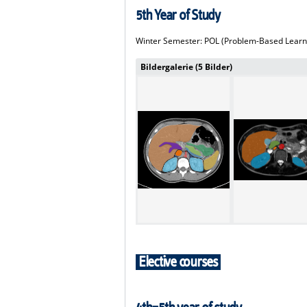
5th Year of Study
Winter Semester: POL (Problem-Based Learnin
Bildergalerie (5 Bilder)
Elective courses