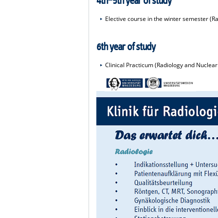
4th–5th year of study
Elective course in the winter semester (R
6th year of study
Clinical Practicum (Radiology and Nuclea